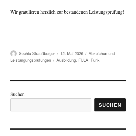
Wir gratulieren herzlich zur bestandenen Leistungsprüfung!
Autor
Veröffentlicht
Kategorien
Sophie Straußberger
12. Mai 2026
Abzeichen und
am
Schlagwörter
Leistungungsprüfungen
Ausbildung
,
FULA
,
Funk
Suchen
SUCHEN