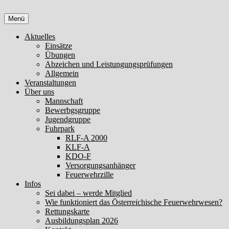
Zum
Inhalt
Menü
springen
Aktuelles
Einsätze
Übungen
Abzeichen und Leistungungsprüfungen
Allgemein
Veranstaltungen
Über uns
Mannschaft
Bewerbgsgruppe
Jugendgruppe
Fuhrpark
RLF-A 2000
KLF-A
KDO-F
Versorgungsanhänger
Feuerwehrzille
Infos
Sei dabei – werde Mitglied
Wie funktioniert das Österreichische Feuerwehrwesen?
Rettungskarte
Ausbildungsplan 2026