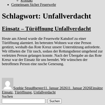
Kontakt
Gemeinsam Sicher Feuerwehr
Schlagwort:
Unfallverdacht
Einsatz – Türöffnung Unfallverdacht
Heute am Abend wurde die Feuerwehr Katsdorf zu einer
Türöffnung alarmiert. Im betreuten Wohnen war eine Person
gestürzt, weshalb das Rote Kreuz unsere Unterstützung anforderte.
Wir öffneten die Tür rasch, sodass der Rettungsdienst umgehend zur
verletzten Person gelangen konnte. Nach der Übergabe an das Rote
Kreuz war der Einsatz für uns beendet. Wir wünschen der
betroffenen Person eine rasche Genesung.
Autor
Veröffentlicht
Kategorie
S
am
Sophie Straußberger
11. Januar 2026
11. Januar 2026
Einsätze
Einsatz
,
Türöffnung
,
Unfallverdacht
Suchen
Suchen