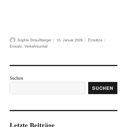
Autor
Veröffentlicht
Kategorien
Schlagwörte
Sophie Straußberger
10. Januar 2026
Einsätze
am
Einsatz
,
Verkehrsunfall
Suchen
SUCHEN
Letzte Beiträge