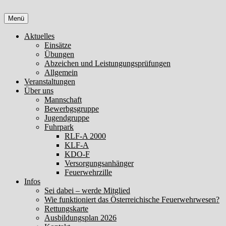
Zum
Inhalt
Menü
springen
Aktuelles
Einsätze
Übungen
Abzeichen und Leistungungsprüfungen
Allgemein
Veranstaltungen
Über uns
Mannschaft
Bewerbgsgruppe
Jugendgruppe
Fuhrpark
RLF-A 2000
KLF-A
KDO-F
Versorgungsanhänger
Feuerwehrzille
Infos
Sei dabei – werde Mitglied
Wie funktioniert das Österreichische Feuerwehrwesen?
Rettungskarte
Ausbildungsplan 2026