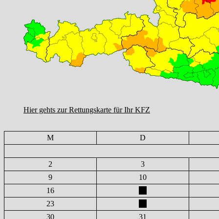
Hier gehts zur Rettungskarte für Ihr KFZ
M
D
2
3
9
10
16
17
23
24
30
31