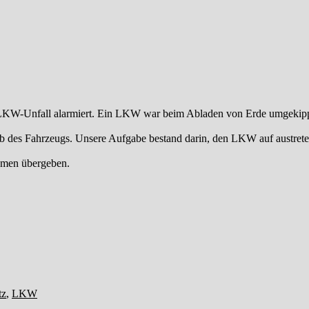
 LKW-Unfall alarmiert. Ein LKW war beim Abladen von Erde umgekippt 
lb des Fahrzeugs. Unsere Aufgabe bestand darin, den LKW auf austreten
hmen übergeben.
gwörter
tz
,
LKW