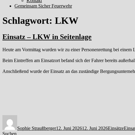
Kontakt
Gemeinsam Sicher Feuerwehr
Schlagwort:
LKW
Einsatz – LKW in Seitenlage
Heute am Vormittag wurden wir zu einer Personenrettung bei einem
Beim Eintreffen am Einsatzort befand sich der Fahrer bereits außerha
Anschließend wurde der Einsatz an das zuständige Bergungsunterne
Autor
Veröffentlicht
Kategorien
Schla
am
Sophie Straußberger
12. Juni 2026
12. Juni 2026
Einsätze
Einsa
Suchen