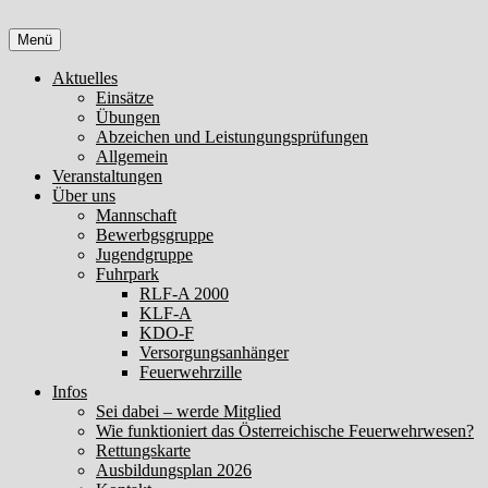
Zum
Inhalt
Menü
springen
Aktuelles
Einsätze
Übungen
Abzeichen und Leistungungsprüfungen
Allgemein
Veranstaltungen
Über uns
Mannschaft
Bewerbgsgruppe
Jugendgruppe
Fuhrpark
RLF-A 2000
KLF-A
KDO-F
Versorgungsanhänger
Feuerwehrzille
Infos
Sei dabei – werde Mitglied
Wie funktioniert das Österreichische Feuerwehrwesen?
Rettungskarte
Ausbildungsplan 2026