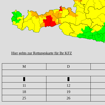
Hier gehts zur Rettungskarte für Ihr KFZ
M
D
4
5
11
12
18
19
25
26