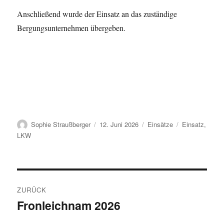
Anschließend wurde der Einsatz an das zuständige
Bergungsunternehmen übergeben.
Autor
Veröffentlicht
Kategorien
Schlagwörter
Sophie Straußberger
12. Juni 2026
Einsätze
Einsatz
,
am
LKW
Beitragsnavigation
ZURÜCK
Fronleichnam 2026
Vorheriger
Beitrag: