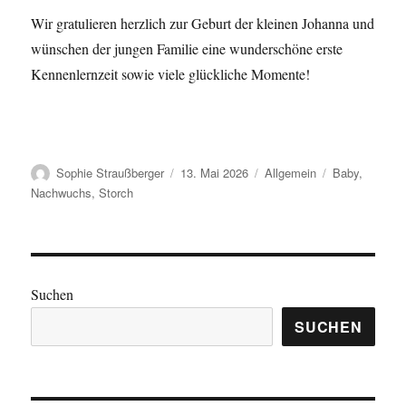
Wir gratulieren herzlich zur Geburt der kleinen Johanna und
wünschen der jungen Familie eine wunderschöne erste
Kennenlernzeit sowie viele glückliche Momente!
Autor
Veröffentlicht
Kategorien
Schlagwörter
Sophie Straußberger
13. Mai 2026
Allgemein
Baby
,
am
Nachwuchs
,
Storch
Suchen
SUCHEN