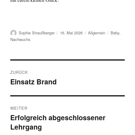
Autor
Veröffentlicht
Kategorien
Schlagwörter
Sophie Straußberger
16. Mai 2026
Allgemein
Baby
,
am
Nachwuchs
Beitragsnavigation
ZURÜCK
Einsatz Brand
Vorheriger
Beitrag:
WEITER
Erfolgreich abgeschlossener
Nächster
Lehrgang
Beitrag: