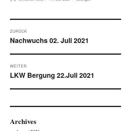
am
Beitragsnavigation
ZURÜCK
Nachwuchs 02. Juli 2021
Vorheriger
Beitrag:
WEITER
LKW Bergung 22.Juli 2021
Nächster
Beitrag:
Archives