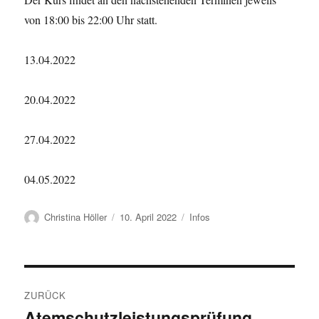
von 18:00 bis 22:00 Uhr statt.
13.04.2022
20.04.2022
27.04.2022
04.05.2022
Autor
Veröffentlicht
Kategorien
Christina Höller
10. April 2022
Infos
am
Beitragsnavigation
ZURÜCK
Atemschutzleistungsprüfung
Vorheriger