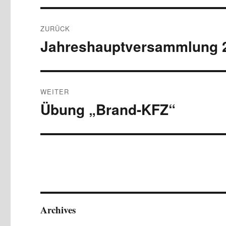
Beitragsnavigation
ZURÜCK
Jahreshauptversammlung 
Vorheriger
Beitrag:
WEITER
Übung „Brand-KFZ“
Nächster
Beitrag:
Archives