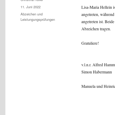
Veröffentlicht
11. Juni 2022
Lisa-Maria Hellein 
am
Kategorien
Abzeichen und
angetreten, während
Leistungungsprüfungen
angetreten ist. Beid
Abzeichen tragen.
Gratuliere!
v.l.n.r. Alfred Hamm
Simon Habermann
Manuela und Heinri