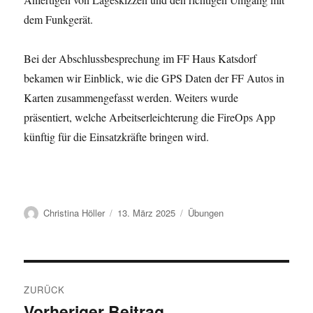
dem Funkgerät.
Bei der Abschlussbesprechung im FF Haus Katsdorf
bekamen wir Einblick, wie die GPS Daten der FF Autos in
Karten zusammengefasst werden. Weiters wurde
präsentiert, welche Arbeitserleichterung die FireOps App
künftig für die Einsatzkräfte bringen wird.
Autor
Veröffentlicht
Kategorien
Christina Höller
13. März 2025
Übungen
am
Beitragsnavigation
ZURÜCK
Vorheriger Beitrag
Vorheriger