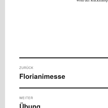
Beitragsnavigation
ZURÜCK
Florianimesse
Vorheriger
Beitrag:
WEITER
Übung
Nächster