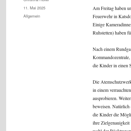
Veröffentlicht
11. Mai 2025
Am Freitag haben un
am
Kategorien
Allgemein
Feuerwehr in Katsdo
Einige Kameradinnen
Ruhstetten) haben fü
Nach einem Rundgang
Kommandozentrale, d
die Kinder in einen S
Die Atemschutzwerks
in einem verrauchte
ausprobieren. Weite
beweisen. Natürlich 
die Kinder die Mögli
ihre Zielgenauigkeit
wohl der Rücktransp