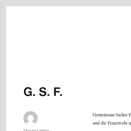
G. S. F.
Gemeinsam Sicher F
und die Feuerwehr nä
Autor
Christina Höller