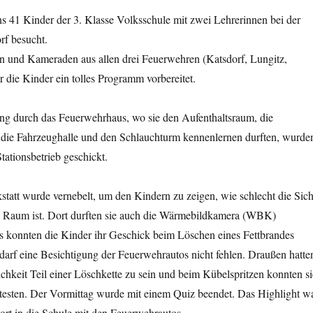
s 41 Kinder der 3. Klasse Volksschule mit zwei Lehrerinnen bei der
rf besucht.
 und Kameraden aus allen drei Feuerwehren (Katsdorf, Lungitz,
r die Kinder ein tolles Programm vorbereitet.
 durch das Feuerwehrhaus, wo sie den Aufenthaltsraum, die
ie Fahrzeughalle und den Schlauchturm kennenlernen durften, wurde
tationsbetrieb geschickt.
tatt wurde vernebelt, um den Kindern zu zeigen, wie schlecht die Sich
n Raum ist. Dort durften sie auch die Wärmebildkamera (WBK)
rs konnten die Kinder ihr Geschick beim Löschen eines Fettbrandes
darf eine Besichtigung der Feuerwehrautos nicht fehlen. Draußen hatte
chkeit Teil einer Löschkette zu sein und beim Kübelspritzen konnten si
 testen. Der Vormittag wurde mit einem Quiz beendet. Das Highlight w
ort in die Schule mit den Feuerwehrautos.