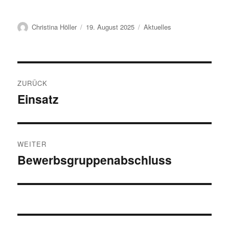
Autor
Veröffentlicht
Kategorien
Christina Höller
19. August 2025
Aktuelles
am
Beitragsnavigation
ZURÜCK
Einsatz
Vorheriger
Beitrag:
WEITER
Bewerbsgruppenabschluss
Nächster
Beitrag: